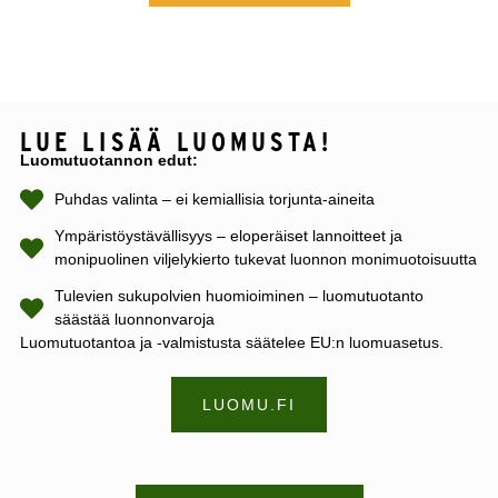
LUE LISÄÄ LUOMUSTA!​
Luomutuotannon edut:
Puhdas valinta – ei kemiallisia torjunta-aineita
Ympäristöystävällisyys – eloperäiset lannoitteet ja
monipuolinen viljelykierto tukevat luonnon monimuotoisuutta
Tulevien sukupolvien huomioiminen – luomutuotanto
säästää luonnonvaroja
Luomutuotantoa ja -valmistusta säätelee EU:n luomuasetus.
LUOMU.FI