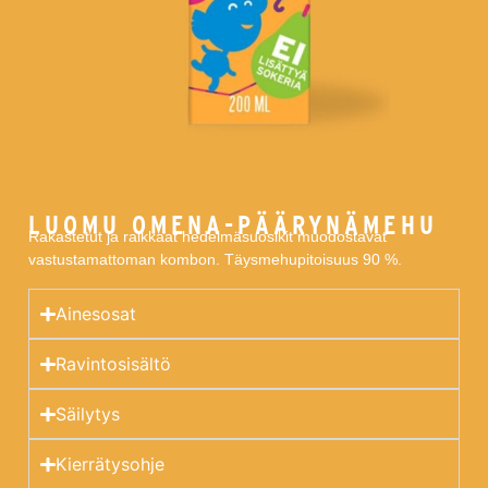
LUOMU OMENA-PÄÄRYNÄMEHU
Rakastetut ja raikkaat hedelmäsuosikit muodostavat
vastustamattoman kombon. Täysmehupitoisuus 90 %.
Ainesosat
Ravintosisältö
Säilytys
Kierrätysohje