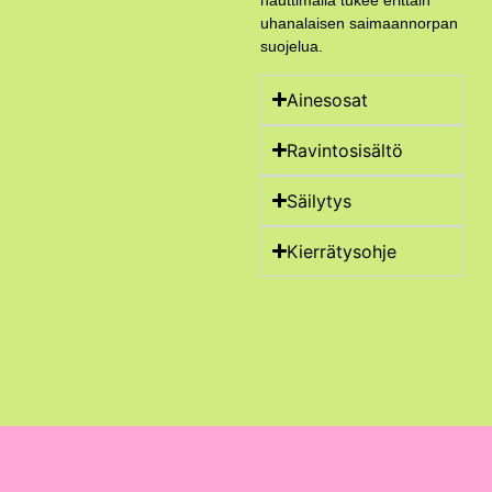
nauttimalla tukee erittäin
uhanalaisen saimaannorpan
suojelua.
Ainesosat
Ravintosisältö
Säilytys
Kierrätysohje