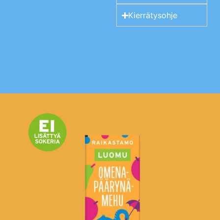
Kierrätysohje