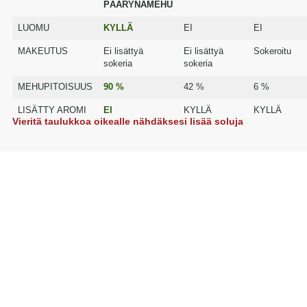
PÄÄRYNÄMEHU
LUOMU
KYLLÄ
EI
EI
MAKEUTUS
Ei lisättyä
Ei lisättyä
Sokeroitu
sokeria
sokeria
MEHUPITOISUUS
90 %
42 %
6 %
LISÄTTY AROMI
EI
KYLLÄ
KYLLÄ
Vieritä taulukkoa oikealle nähdäksesi lisää soluja