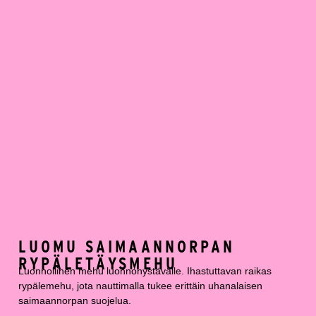
LUOMU SAIMAANNORPAN
RYPÄLETÄYSMEHU
Luonnollinen mehu luonnonystävälle. Ihastuttavan raikas
rypälemehu, jota nauttimalla tukee erittäin uhanalaisen
saimaannorpan suojelua.