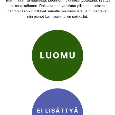
ilman mitään ylimääräistä. Luonnonmukaisesti tuotettuna, lisättyä
sokeria kaihtaen. Raikastamon värikkäät pillimehut iloisine
hahmoineen kirvoittavat samalla mielikuvitusta, ja huipentavat
niin pienet kuin isommatkin seikkailut.