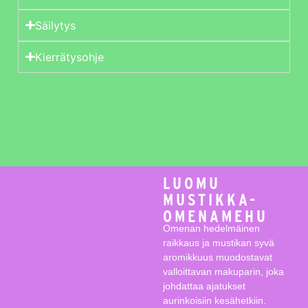
Säilytys
Kierrätysohje
LUOMU
MUSTIKKA-
OMENAMEHU
Omenan hedelmäinen
raikkaus ja mustikan syvä
aromikkuus muodostavat
valloittavan makuparin, joka
johdattaa ajatukset
aurinkoisiin kesähetkiin.