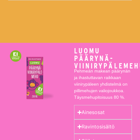
LUOMU
PÄÄRYNÄ-
VIINIRYPÄLEME
Pehmeän makean päärynän
ja ihastuttavan raikkaan
viinirypäleen yhdistelmä on
pillimehujen valiojoukkoa.
Täysmehupitoisuus 80 %.
Ainesosat
Ravintosisältö