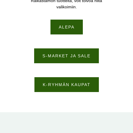
Raikastamon tuotteita, voit toivoa niitä
valikoimiin.
ALEPA
S-MARKET JA SALE
K-RYHMÄN KAUPAT