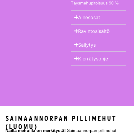
Täysmehupitoisuus 90 %.
Ainesosat
Ravintosisältö
Säilytys
Kierrätysohje
SAIMAANNORPAN PILLIMEHUT
(LUOMU)
Näillä mehuilla on merkitystä!
Saimaannorpan pillimehut