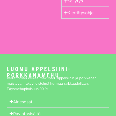
Säilytys
Kierrätysohje
LUOMU APPELSIINI-
PORKKANAMEHU
Verrattoman veikeä makupari. Appelsiinin ja porkkanan
maistuva makuyhdistelmä hurmaa raikkaudellaan.
Täysmehupitoisuus 90 %.
Ainesosat
Ravintosisältö