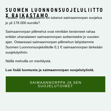
SUOMEN LUONNONSUOJELULIITTO
X RAIKASTAMO ​
Tiesitkö, että Raikastamo on tukenut saimaannorpan suojelua
jo yli 178.000 eurolla?
Saimaannorpan pillimehut ovat nimittäin keränneet rahaa
erittäin uhanalaisen saimaannorpan auttamiseksi jo vuosien
ajan. Ostaessasi saimaannorpan pillimehun lahjoitamme
Suomen Luonnonsuojeluliitolle 0,1 € saimaannorpan tärkeään
suojelutyöhön.
Näillä mehuilla on merkitystä.
Lue lisää luomusta ja saimaannorpan suojelutyöstä.
SAIMAANNORPPA JA SEN
SUOJELUTOIMET