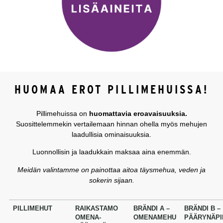
HUOMAA EROT PILLIMEHUISSA!
Pillimehuissa
on
huomattavia eroavaisuuksia.
Suosittelemmekin vertailemaan hinnan ohella myös mehujen
laadullisia ominaisuuksia.
Luonnollisin ja laadukkain maksaa aina enemmän.
Meidän valintamme on painottaa aitoa täysmehua, veden ja
sokerin sijaan.
PILLIMEHUT
RAIKASTAMO
BRÄNDI A –
BRÄNDI B –
OMENA-
OMENAMEHU
PÄÄRYNÄPI