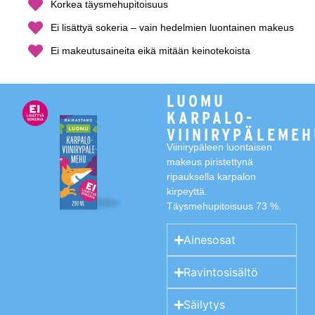
Korkea täysmehupitoisuus
Ei lisättyä sokeria – vain hedelmien luontainen makeus
Ei makeutusaineita eikä mitään keinotekoista
LUOMU
KARPALO-
VIINIRYPÄLEME
Viinirypäleen luontaisen
makeus piristettynä
ripauksella karpalon
kirpeyttä.
Täysmehupitoisuus 73 %.
Ainesosat
Ravintosisältö
Säilytys