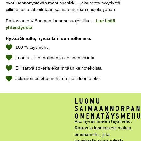
ovat luonnonystävän mehusuosikki – jokaisesta myydystä
pillimehusta lahjoitetaan saimaannorpan suojelutyöhön.
Raikastamo X Suomen luonnonsuojeluliitto –
Lue lisää
yhteistyöstä
Hyvää Sinulle, hyvää lähiluonnollemme.
100 % täysmehu
Luomu – luonnollinen ja eettinen valinta
Ei lisättyä sokeria eikä mitään keinotekoista
Jokainen ostettu mehu on pieni luontoteko
LUOMU
SAIMAANNORPA
OMENATÄYSMEH
Aito hyvän mielen täysmehu.
Raikas ja luontaisesti makea
omenamehu, jota