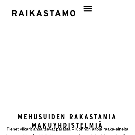
PILLIMEHUT
200 ML
MEHUSUIDEN RAKASTAMIA
MAKUYHDISTELMIÄ
Pienet viikarit ansaitsevat parasta – luonnon aitoja raaka-aineita