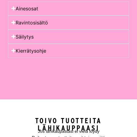
Ainesosat
Ravintosisältö
Säilytys
Kierrätysohje
TOIVO TUOTTEITA
LÄHIKAUPPAASI
Jos lähikaupastasi ei vielä löydy