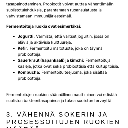
tasapainottaminen. Probiootit voivat auttaa vähentämään
suolistotulehduksia, parantamaan ruoansulatusta ja
vahvistamaan immuunijärjestelmää.
Fermentoituja ruokia ovat esimerkiksi:
Jogurtti:
Varmista, että valitset jogurtin, jossa on
eläviä ja aktiivisia kulttuureja.
Kefir:
Fermentoitu maitotuote, joka on täynnä
probiootteja.
Sauerkraut (hapankaali) ja kimchi:
Fermentoituja
kaaleja, jotka ovat sekä probioottisia että kuitupitoisia.
Kombucha:
Fermentoitu teejuoma, joka sisältää
probiootteja.
Fermentoitujen ruokien säännöllinen nauttiminen voi edistää
suoliston bakteeritasapainoa ja tukea suoliston terveyttä.
3. VÄHENNÄ SOKERIN JA
PROSESSOITUJEN RUOKIEN