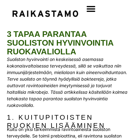
3 TAPAA PARANTAA
SUOLISTON HYVINVOINTIA
RUOKAVALIOLLA
Suoliston hyvinvointi on keskeisessä asemassa
kokonaisvaltaisessa terveydessä, sillä se vaikuttaa niin
immuunijärjestelmään, mielialaan kuin aineenvaihduntaan.
Terve suolisto on täynnä hyödyllisiä bakteereja, jotka
auttavat ravintoaineiden imeytymisessä ja torjuvat
haitallisia mikrobeja. Tässä artikkelissa käsitellään kolmea
tehokasta tapaa parantaa suoliston hyvinvointia
ruokavaliolla.
1. KUITUPITOISTEN
RUOKIEN LISÄÄMINEN
Kuitu on yksi tärkeimmistä ravintoaineista suoliston
terveydelle. Se toimii prebioottina, eli ravintona suoliston