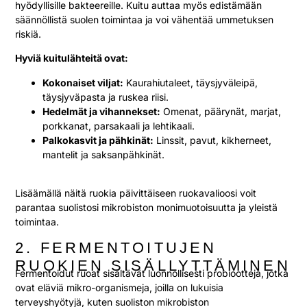
hyödyllisille bakteereille. Kuitu auttaa myös edistämään
säännöllistä suolen toimintaa ja voi vähentää ummetuksen
riskiä.
Hyviä kuitulähteitä ovat:
Kokonaiset viljat:
Kaurahiutaleet, täysjyväleipä,
täysjyväpasta ja ruskea riisi.
Hedelmät ja vihannekset:
Omenat, päärynät, marjat,
porkkanat, parsakaali ja lehtikaali.
Palkokasvit ja pähkinät:
Linssit, pavut, kikherneet,
mantelit ja saksanpähkinät.
Lisäämällä näitä ruokia päivittäiseen ruokavalioosi voit
parantaa suolistosi mikrobiston monimuotoisuutta ja yleistä
toimintaa.
2. FERMENTOITUJEN
RUOKIEN SISÄLLYTTÄMINEN
Fermentoidut ruoat sisältävät luonnollisesti probiootteja, jotka
ovat eläviä mikro-organismeja, joilla on lukuisia
terveyshyötyjä, kuten suoliston mikrobiston