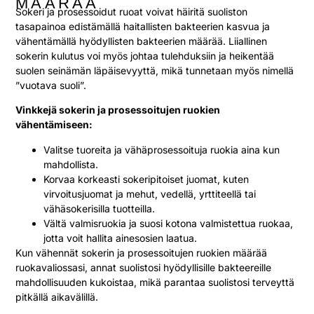
MÄÄRÄÄ
Sokeri ja prosessoidut ruoat voivat häiritä suoliston
tasapainoa edistämällä haitallisten bakteerien kasvua ja
vähentämällä hyödyllisten bakteerien määrää. Liiallinen
sokerin kulutus voi myös johtaa tulehduksiin ja heikentää
suolen seinämän läpäisevyyttä, mikä tunnetaan myös nimellä
”vuotava suoli”.
Vinkkejä sokerin ja prosessoitujen ruokien
vähentämiseen:
Valitse tuoreita ja vähäprosessoituja ruokia aina kun
mahdollista.
Korvaa korkeasti sokeripitoiset juomat, kuten
virvoitusjuomat ja mehut, vedellä, yrttiteellä tai
vähäsokerisilla tuotteilla.
Vältä valmisruokia ja suosi kotona valmistettua ruokaa,
jotta voit hallita ainesosien laatua.
Kun vähennät sokerin ja prosessoitujen ruokien määrää
ruokavaliossasi, annat suolistosi hyödyllisille bakteereille
mahdollisuuden kukoistaa, mikä parantaa suolistosi terveyttä
pitkällä aikavälillä.