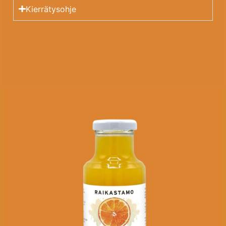
Kierrätysohje