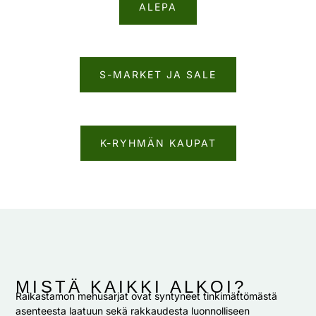
ALEPA
S-MARKET JA SALE
K-RYHMÄN KAUPAT
MISTÄ KAIKKI ALKOI?
Raikastamon mehusarjat ovat syntyneet tinkimättömästä
asenteesta laatuun sekä rakkaudesta luonnolliseen