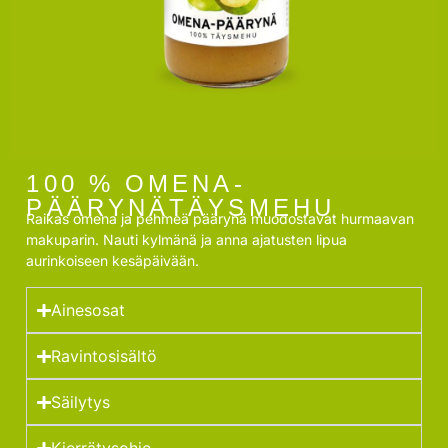
100 % OMENA-
PÄÄRYNÄTÄYSMEHU
Raikas omena ja pehmeä päärynä muodostavat hurmaavan
makuparin. Nauti kylmänä ja anna ajatusten lipua
aurinkoiseen kesäpäivään.
Ainesosat
Ravintosisältö
Säilytys