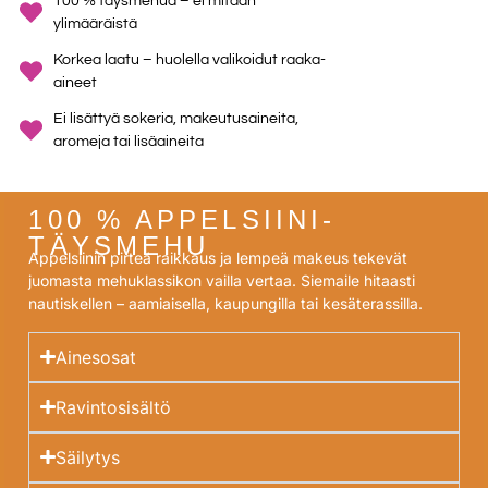
100 % täysmehua – ei mitään
ylimääräistä
Korkea laatu – huolella valikoidut raaka-
aineet
Ei lisättyä sokeria, makeutusaineita,
aromeja tai lisäaineita
100 % APPELSIINI-
TÄYSMEHU
Appelsiinin pirteä raikkaus ja lempeä makeus tekevät
juomasta mehuklassikon vailla vertaa. Siemaile hitaasti
nautiskellen – aamiaisella, kaupungilla tai kesäterassilla.
Ainesosat
Ravintosisältö
Säilytys