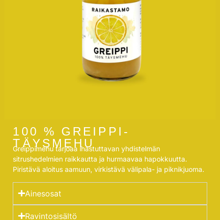
100 % GREIPPI-
TÄYSMEHU
Greippimehu tarjoaa ihastuttavan yhdistelmän
sitrushedelmien raikkautta ja hurmaavaa hapokkuutta.
Piristävä aloitus aamuun, virkistävä välipala- ja piknikjuoma.
Ainesosat
Ravintosisältö