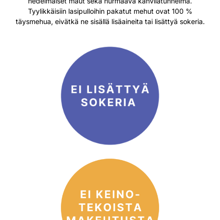
hedelmäiset maut sekä hurmaava kahvilatunnelma.
Tyylikkäisiin lasipulloihin pakatut mehut ovat 100 %
täysmehua, eivätkä ne sisällä lisäaineita tai lisättyä sokeria.