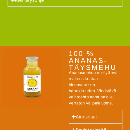
Kierrätysohje
100 %
ANANAS-
TÄYSMEHU
Ananasmehun miellyttävä
makeus kohtaa
hienovaraisen
hapokkuuden. Virkistävä
vaihtoehto aamupalalle,
verraton välipalajuoma.
Ainesosat