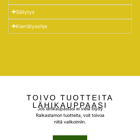
Säilytys
Kierrätysohje
TOIVO TUOTTEITA
LÄHIKAUPPAASI
Jos lähikaupastasi ei vielä löydy
Raikastamon tuotteita, voit toivoa
niitä valikoimiin.