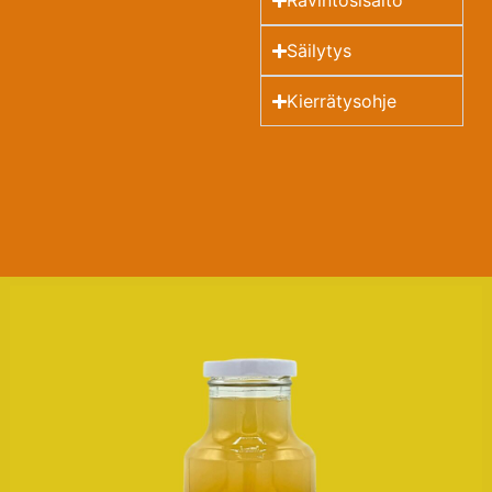
Ravintosisältö
Säilytys
Kierrätysohje