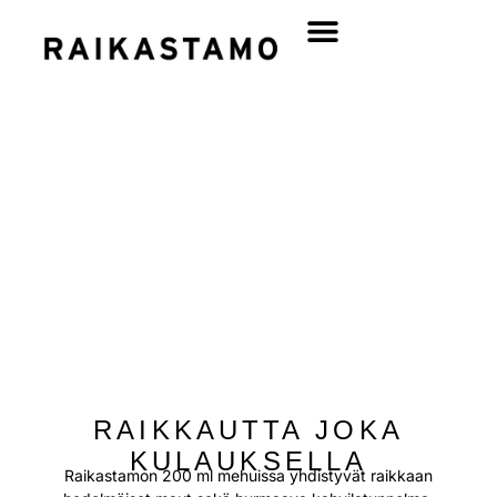
200ML
TÄYSMEHUT
RAIKKAUTTA JOKA
KULAUKSELLA
Raikastamon 200 ml mehuissa yhdistyvät raikkaan