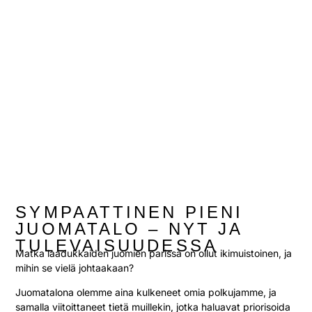
SYMPAATTINEN PIENI
JUOMATALO – NYT JA
TULEVAISUUDESSA
Matka laadukkaiden juomien parissa on ollut ikimuistoinen, ja
mihin se vielä johtaakaan?
Juomatalona olemme aina kulkeneet omia polkujamme, ja
samalla viitoittaneet tietä muillekin, jotka haluavat priorisoida