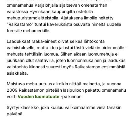
omenamehua Karjalohjalla sijaitsevan omenatarhan
varastossa Hyvinkään kaupungilta ostetulla
mehupuristamolaitteistolla. Ajatuksena ilmoille heitetty
”Raikastamo” tuntui kaveruksista osuvalta nimeltä uudelle
freesille mehumerkille.
Laadukkaat raaka-aineet olivat selkeä lähtökohta
valmistukselle, mutta idea jalostui tästä vieläkin pidemmälle –
mehusta tehtäisiin luomua. Siihen aikaan luomumehuja ei
juurikaan ollut saatavilla, joten luonnonmukainen ja laadukas
vaihtoehto kiinnosti suuresti myös Raikastamon ensimmäisiä
asiakkaita.
Maistuva mehu-uutuus alkoikin niittää mainetta, ja vuonna
2009 Raikastamon pirteään lasipulloon pakattu omenamehu
voitti
Vuoden luomutuote
-palkinnon.
Syntyi klassikko, joka kuuluu valikoimaamme vielä tänäkin
päivänä.