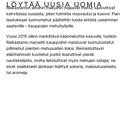
LÖYTÄÄ UUSIA UOMIA
Raikastamon aitoihin makuihin nojaavat mehut saavuttivat
kahviloissa suosiota, joten toiminta muovautui ja kasvoi. Pian
laadukkaat luomumehut päätettiin tuoda entistä useamman
saataville – kauppojen mehuhyllyille.
Vuosi 2015 olikin merkittävä käännekohta kasvulle; tuolloin
Raikastamo marssitti kauppoihin maistuvat luomutuotetut
pillimehut pienten mehusuiden iloksi. Riemastuttavin
eläinhahmoin kuvitetut purkit ilostuttivat pieniä
nautiskelijoita, mutta ilahduttivat myös mehujen ostajia; ne
eivät sisältäneet lainkaan lisättyä sokeria, makeutusaineita
tai aromeja.