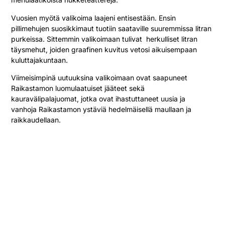
Vuosien myötä valikoima laajeni entisestään. Ensin
pillimehujen suosikkimaut tuotiin saataville suuremmissa litran
purkeissa. Sittemmin valikoimaan tulivat herkulliset litran
täysmehut, joiden graafinen kuvitus vetosi aikuisempaan
kuluttajakuntaan.
Viimeisimpinä uutuuksina valikoimaan ovat saapuneet
Raikastamon luomulaatuiset jääteet sekä
kauravälipalajuomat, jotka ovat ihastuttaneet uusia ja
vanhoja Raikastamon ystäviä hedelmäisellä maullaan ja
raikkaudellaan.