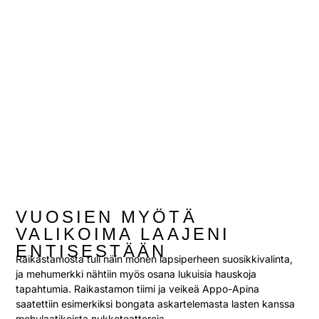
VUOSIEN MYÖTÄ
VALIKOIMA LAAJENI
ENTISESTÄÄN
Raikastamosta tuli näin monen lapsiperheen suosikkivalinta,
ja mehumerkki nähtiin myös osana lukuisia hauskoja
tapahtumia. Raikastamon tiimi ja veikeä Appo-Apina
saatettiin esimerkiksi bongata askartelemasta lasten kanssa
mehulaatikoista nukketeattereja.