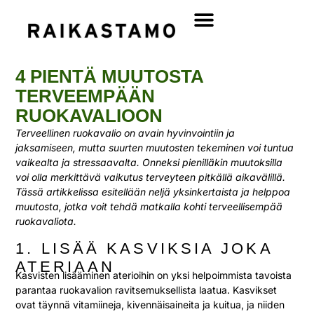
4 PIENTÄ MUUTOSTA
TERVEEMPÄÄN
RUOKAVALIOON
Terveellinen ruokavalio on avain hyvinvointiin ja
jaksamiseen, mutta suurten muutosten tekeminen voi tuntua
vaikealta ja stressaavalta. Onneksi pienilläkin muutoksilla
voi olla merkittävä vaikutus terveyteen pitkällä aikavälillä.
Tässä artikkelissa esitellään neljä yksinkertaista ja helppoa
muutosta, jotka voit tehdä matkalla kohti terveellisempää
ruokavaliota.
1. LISÄÄ KASVIKSIA JOKA
ATERIAAN
Kasvisten lisääminen aterioihin on yksi helpoimmista tavoista
parantaa ruokavalion ravitsemuksellista laatua. Kasvikset
ovat täynnä vitamiineja, kivennäisaineita ja kuitua, ja niiden