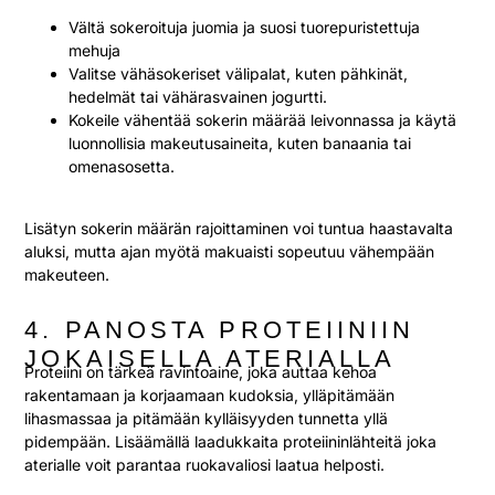
Vältä sokeroituja juomia ja suosi tuorepuristettuja
mehuja
Valitse vähäsokeriset välipalat, kuten pähkinät,
hedelmät tai vähärasvainen jogurtti.
Kokeile vähentää sokerin määrää leivonnassa ja käytä
luonnollisia makeutusaineita, kuten banaania tai
omenasosetta.
Lisätyn sokerin määrän rajoittaminen voi tuntua haastavalta
aluksi, mutta ajan myötä makuaisti sopeutuu vähempään
makeuteen.
4. PANOSTA PROTEIINIIN
JOKAISELLA ATERIALLA
Proteiini on tärkeä ravintoaine, joka auttaa kehoa
rakentamaan ja korjaamaan kudoksia, ylläpitämään
lihasmassaa ja pitämään kylläisyyden tunnetta yllä
pidempään. Lisäämällä laadukkaita proteiininlähteitä joka
aterialle voit parantaa ruokavaliosi laatua helposti.