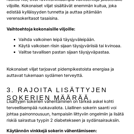
viljoille. Kokonaiset viljat sisältävät enemmän kuitua, joka
edistää kylläisyyden tunnetta ja auttaa pitämään
verensokeritasot tasaisina.
Vaihtoehtoja kokonaisille viljoille:
Vaihda valkoinen leipä täysjyväleipään.
Käytä valkoisen riisin sijaan täysjyväriisiä tai kvinoaa.
Valitse tavallisen pastan sijaan täysjyväpastaa.
Kokonaiset viljat tarjoavat pidempikestoista energiaa ja
auttavat tukemaan sydämen terveyttä.
3. RAJOITA LISÄTTYJEN
SOKERIEN MÄÄRÄÄ
Lisättyjen sokerien vähentäminen on tärkeä askel kohti
terveellisempää ruokavaliota. Liiallinen sokerin saanti voi
johtaa painonnousuun, hampaisiin liittyviin ongelmiin ja lisätä
riskiä sairastua tyypin 2 diabetekseen ja sydänsairauksiin.
Käytännön vinkkejä sokerin vähentämiseen: