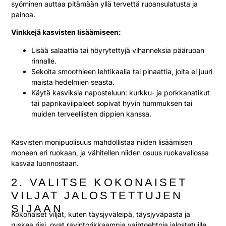
syöminen auttaa pitämään yllä tervettä ruoansulatusta ja
painoa.
Vinkkejä kasvisten lisäämiseen:
Lisää salaattia tai höyrytettyjä vihanneksia pääruoan
rinnalle.
Sekoita smoothieen lehtikaalia tai pinaattia, joita ei juuri
maista hedelmien seasta.
Käytä kasviksia naposteluun: kurkku- ja porkkanatikut
tai paprikaviipaleet sopivat hyvin hummuksen tai
muiden terveellisten dippien kanssa.
Kasvisten monipuolisuus mahdollistaa niiden lisäämisen
moneen eri ruokaan, ja vähitellen niiden osuus ruokavaliossa
kasvaa luonnostaan.
2. VALITSE KOKONAISET
VILJAT JALOSTETTUJEN
SIJAAN
Kokonaiset viljat, kuten täysjyväleipä, täysjyväpasta ja
ruskea riisi, ovat ravintorikkaampia vaihtoehtoja jalostetuille