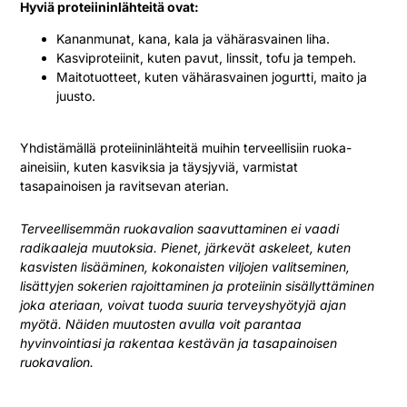
Hyviä proteiininlähteitä ovat:
Kananmunat, kana, kala ja vähärasvainen liha.
Kasviproteiinit, kuten pavut, linssit, tofu ja tempeh.
Maitotuotteet, kuten vähärasvainen jogurtti, maito ja
juusto.
Yhdistämällä proteiininlähteitä muihin terveellisiin ruoka-
aineisiin, kuten kasviksia ja täysjyviä, varmistat
tasapainoisen ja ravitsevan aterian.
Terveellisemmän ruokavalion saavuttaminen ei vaadi
radikaaleja muutoksia. Pienet, järkevät askeleet, kuten
kasvisten lisääminen, kokonaisten viljojen valitseminen,
lisättyjen sokerien rajoittaminen ja proteiinin sisällyttäminen
joka ateriaan, voivat tuoda suuria terveyshyötyjä ajan
myötä. Näiden muutosten avulla voit parantaa
hyvinvointiasi ja rakentaa kestävän ja tasapainoisen
ruokavalion.