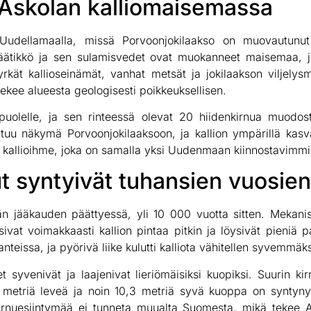
 Askolan kalliomaisemassa
ä Uudellamaalla, missä Porvoonjokilaakso on muovautunu
äätikkö ja sen sulamisvedet ovat muokanneet maisemaa, j
jyrkät kallioseinämät, vanhat metsät ja jokilaakson viljely
a tekee alueesta geologisesti poikkeuksellisen.
läpuolelle, ja sen rinteessä olevat 20 hiidenkirnua muod
utuu näkymä Porvoonjokilaaksoon, ja kallion ympärillä kas
kallioihme, joka on samalla yksi Uudenmaan kiinnostavimmis
ut syntyivät tuhansien vuosie
än jääkauden päättyessä, yli 10 000 vuotta sitten. Mekani
ivat voimakkaasti kallion pintaa pitkin ja löysivät pieniä pa
anteissa, ja pyörivä liike kulutti kalliota vähitellen syvemmäks
 syvenivät ja laajenivat lieriömäisiksi kuopiksi. Suurin kirn
 metriä leveä ja noin 10,3 metriä syvä kuoppa on syntyny
irnuesiintymää ei tunneta muualta Suomesta, mikä tekee As