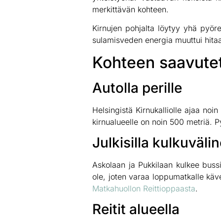
merkittävän kohteen.
Kirnujen pohjalta löytyy yhä pyöre
sulamisveden energia muuttui hitaa
Kohteen saavutett
Autolla perille
Helsingistä Kirnukalliolle ajaa noin
kirnualueelle on noin 500 metriä. P
Julkisilla kulkuvälin
Askolaan ja Pukkilaan kulkee buss
ole, joten varaa loppumatkalle kävel
Matkahuollon Reittioppaasta
.
Reitit alueella