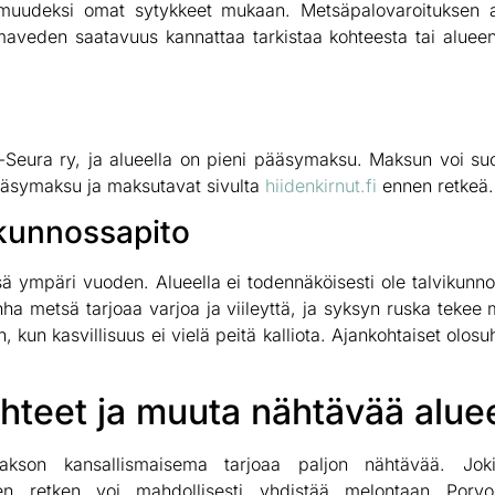
rmuudeksi omat sytykkeet mukaan. Metsäpalovaroituksen ai
maveden saatavuus kannattaa tarkistaa kohteesta tai alueen y
-Seura ry, ja alueella on pieni pääsymaksu. Maksun voi suo
n pääsymaksu ja maksutavat sivulta
hiidenkirnut.fi
ennen retkeä.
ikunnossapito
ä ympäri vuoden. Alueella ei todennäköisesti ole talvikunnos
vanha metsä tarjoaa varjoa ja viileyttä, ja syksyn ruska tekee
, kun kasvillisuus ei vielä peitä kalliota. Ajankohtaiset olos
hteet ja muuta nähtävää aluee
ilaakson kansallismaisema tarjoaa paljon nähtävää. Jok
en retken voi mahdollisesti yhdistää melontaan Porvoo