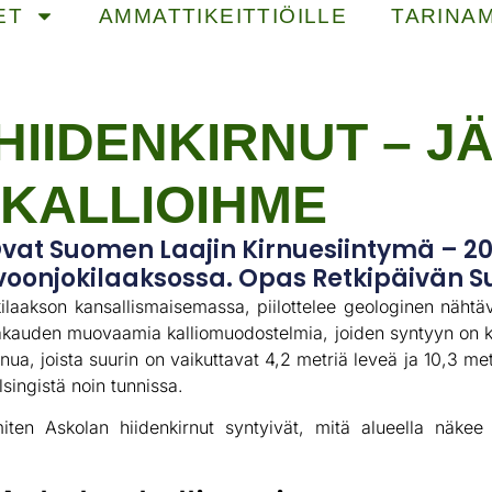
ET
AMMATTIKEITTIÖILLE
TARINA
HIIDENKIRNUT – 
 KALLIOIHME
Ovat Suomen Laajin Kirnuesiintymä – 
oonjokilaaksossa. Opas Retkipäivän S
kilaakson kansallismaisemassa, piilottelee geologinen nähtä
ääkauden muovaamia kalliomuodostelmia, joiden syntyyn on ku
rnua, joista suurin on vaikuttavat 4,2 metriä leveä ja 10,3 me
singistä noin tunnissa.
n Askolan hiidenkirnut syntyivät, mitä alueella näkee 