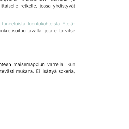
taiselle retkelle, jossa yhdistyvät
tunnetuista luontokohteista Etelä-
kretisoituu tavalla, jota ei tarvitse
janteen maisemapolun varrella. Kun
tevästi mukana. Ei lisättyä sokeria,