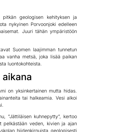
t pitkän geologisen kehityksen ja
ota nykyinen Porvoonjoki edelleen
smaisemat. Juuri tähän ympäristöön
ostavat Suomen laajimman tunnetun
vaa vanha metsä, joka lisää paikan
ta luontokohteista.
n aikana
smi on yksinkertainen mutta hidas.
inanteita tai halkeamia. Vesi alkoi
i.
u, ”Jättiläisen kuhnepytty”, kertoo
t pelkästään veden, kivien ja ajan
kolan hiidenkirnuista geologisesti