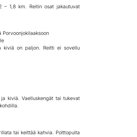
,2 – 1,8 km. Reitin osat jakautuvat
mä Porvoonjokilaaksoon
le
 kiviä on paljon. Reitti ei sovellu
ja kiviä. Vaelluskengät tai tukevat
kohdilla.
llata tai keittää kahvia. Polttopuita