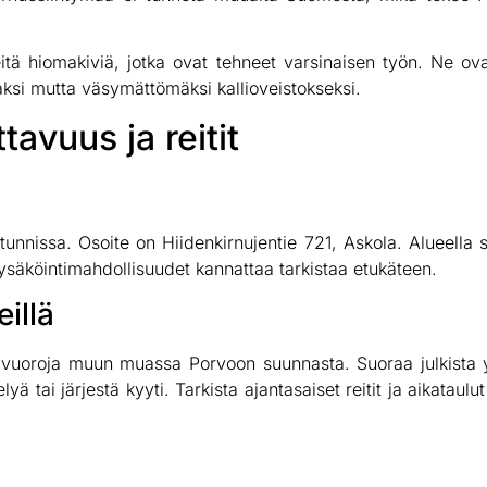
itä hiomakiviä, jotka ovat tehneet varsinaisen työn. Ne ovat
ksi mutta väsymättömäksi kallioveistokseksi.
avuus ja reitit
 tunnissa. Osoite on Hiidenkirnujentie 721, Askola. Alueella s
ysäköintimahdollisuudet kannattaa tarkistaa etukäteen.
eillä
ivuoroja muun muassa Porvoon suunnasta. Suoraa julkista yht
yä tai järjestä kyyti. Tarkista ajantasaiset reitit ja aikataulu