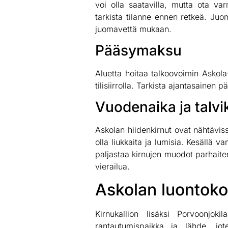
voi olla saatavilla, mutta ota va
tarkista tilanne ennen retkeä. Juo
juomavettä mukaan.
Pääsymaksu
Aluetta hoitaa talkoovoimin Askola
tilisiirrolla. Tarkista ajantasaine
Vuodenaika ja talv
Askolan hiidenkirnut ovat nähtäviss
olla liukkaita ja lumisia. Kesällä 
paljastaa kirnujen muodot parhaiten
vierailua.
Askolan luontoko
Kirnukallion lisäksi Porvoonjok
rantautumispaikka ja lähde, jot