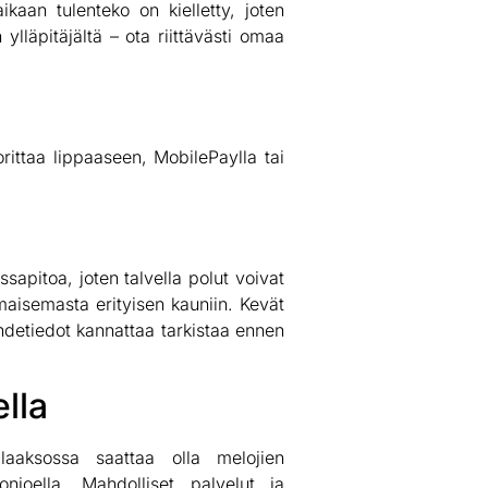
kaan tulenteko on kielletty, joten
lläpitäjältä – ota riittävästi omaa
rittaa lippaaseen, MobilePaylla tai
sapitoa, joten talvella polut voivat
 maisemasta erityisen kauniin. Kevät
uhdetiedot kannattaa tarkistaa ennen
lla
ilaaksossa saattaa olla melojien
njoella. Mahdolliset palvelut ja