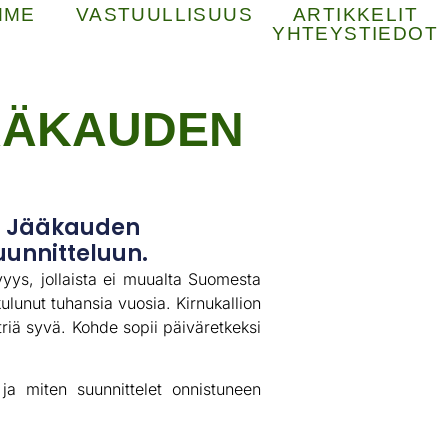
MME
VASTUULLISUUS
ARTIKKELIT
YHTEYSTIEDOT
JÄÄKAUDEN
20 Jääkauden
uunnitteluun.
vyys, jollaista ei muualta Suomesta
lunut tuhansia vuosia. Kirnukallion
triä syvä. Kohde sopii päiväretkeksi
ja miten suunnittelet onnistuneen