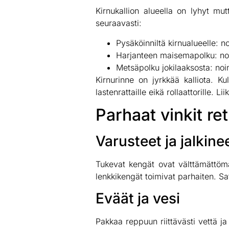
Kirnukallion alueella on lyhyt mut
seuraavasti:
Pysäköinniltä kirnualueelle: 
Harjanteen maisemapolku: noin
Metsäpolku jokilaaksosta: noin
Kirnurinne on jyrkkää kalliota. Ku
lastenrattaille eikä rollaattorille. 
Parhaat vinkit re
Varusteet ja jalkine
Tukevat kengät ovat välttämättömät
lenkkikengät toimivat parhaiten. Sat
Eväät ja vesi
Pakkaa reppuun riittävästi vettä ja 