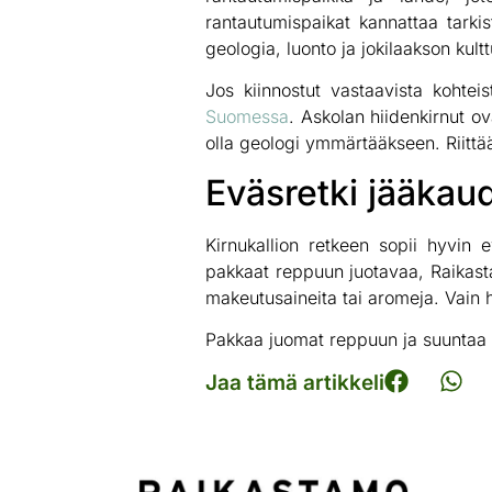
rantautumispaikat kannattaa tarkis
geologia, luonto ja jokilaakson kul
Jos kiinnostut vastaavista koht
Suomessa
. Askolan hiidenkirnut ov
olla geologi ymmärtääkseen. Riittää
Eväsretki jääkaud
Kirnukallion retkeen sopii hyvin 
pakkaat reppuun juotavaa, Raika
makeutusaineita tai aromeja. Vain
Pakkaa juomat reppuun ja suuntaa K
Jaa tämä artikkeli