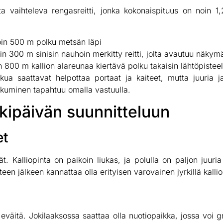
ta vaihteleva rengasreitti, jonka kokonaispituus on noin 1
noin 500 m polku metsän läpi
 300 m sinisin nauhoin merkitty reitti, jolta avautuu näky
 800 m kallion alareunaa kiertävä polku takaisin lähtöpisteel
lkua saattavat helpottaa portaat ja kaiteet, mutta juuria ja
Liikkuminen tapahtuu omalla vastuulla.
tkipäivän suunnitteluun
et
. Kalliopinta on paikoin liukas, ja polulla on paljon juuria 
een jälkeen kannattaa olla erityisen varovainen jyrkillä kallio
eväitä. Jokilaaksossa saattaa olla nuotiopaikka, jossa voi gri