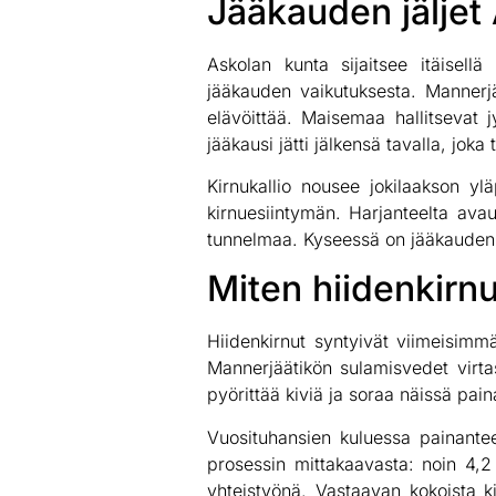
Jääkauden jäljet
Askolan kunta sijaitsee itäisell
jääkauden vaikutuksesta. Mannerj
elävöittää. Maisemaa hallitsevat 
jääkausi jätti jälkensä tavalla, jok
Kirnukallio nousee jokilaakson y
kirnuesiintymän. Harjanteelta ava
tunnelmaa. Kyseessä on jääkauden 
Miten hiidenkirn
Hiidenkirnut syntyivät viimeisimm
Mannerjäätikön sulamisvedet virtas
pyörittää kiviä ja soraa näissä pain
Vuosituhansien kuluessa painanteet
prosessin mittakaavasta: noin 4,2
yhteistyönä. Vastaavan kokoista k