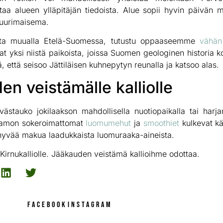
taa alueen ylläpitäjän tiedoista. Alue sopii hyvin päivän mit
ttuurimaisema.
eista muualla Etelä-Suomessa, tutustu oppaaseemme
vähän 
at yksi niistä paikoista, joissa Suomen geologinen historia kon
, että seisoo Jättiläisen kuhnepytyn reunalla ja katsoo alas.
en veistämälle kalliolle
evästauko jokilaakson mahdollisella nuotiopaikalla tai har
stamon sokeroimattomat
luomumehut
ja
smoothiet
kulkevat kä
 hyvää makua laadukkaista luomuraaka-aineista.
irnukalliolle. Jääkauden veistämä kallioihme odottaa.
FACEBOOK
INSTAGRAM