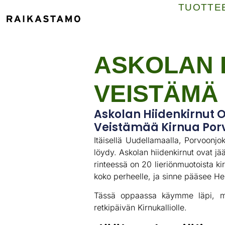
TUOTTE
ASKOLAN 
VEISTÄMÄ
Askolan Hiidenkirnut 
Veistämää Kirnua Porv
Itäisellä Uudellamaalla, Porvoonjo
löydy. Askolan hiidenkirnut ovat j
rinteessä on 20 lieriönmuotoista ki
koko perheelle, ja sinne pääsee Hel
Tässä oppaassa käymme läpi, mite
retkipäivän Kirnukalliolle.