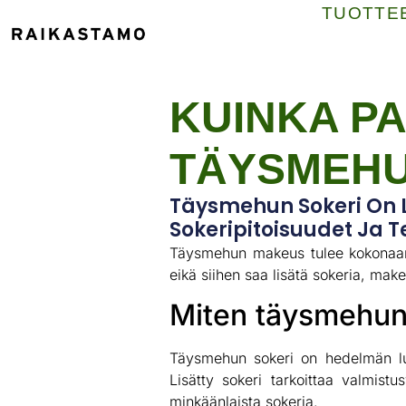
TUOTTE
KUINKA P
TÄYSMEHU
Täysmehun Sokeri On L
Sokeripitoisuudet Ja 
Täysmehun makeus tulee kokonaan 
eikä siihen saa lisätä sokeria, make
Miten täysmehun 
Täysmehun sokeri on hedelmän luon
Lisätty sokeri tarkoittaa valmis
minkäänlaista sokeria.