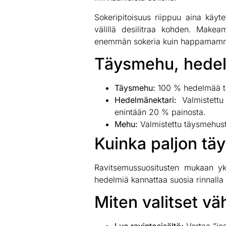
Sokeripitoisuus riippuu aina käyt
välillä desilitraa kohden. Makea
enemmän sokeria kuin happamammist
Täysmehu, hedel
Täysmehu:
100 % hedelmää tai
Hedelmänektari:
Valmistettu
enintään 20 % painosta.
Mehu:
Valmistettu täysmehusta
Kuinka paljon tä
Ravitsemussuositusten mukaan yk
hedelmiä kannattaa suosia rinnalla 
Miten valitset v