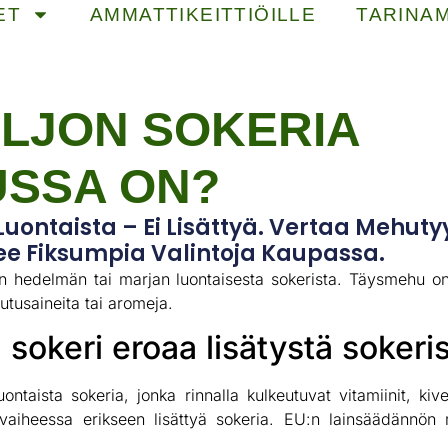
ET
AMMATTIKEITTIÖILLE
TARINA
ALJON SOKERIA
SSA ON?
uontaista – Ei Lisättyä. Vertaa Mehuty
Tee Fiksumpia Valintoja Kaupassa.
hedelmän tai marjan luontaisesta sokerista. Täysmehu o
utusaineita tai aromeja.
sokeri eroaa lisätystä sokeri
taista sokeria, jonka rinnalla kulkeutuvat vitamiinit, kive
tusvaiheessa erikseen lisättyä sokeria. EU:n lainsäädännö