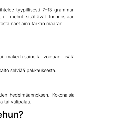
ihtelee tyypillisesti 7–13 gramman
etut mehut sisältävät luonnostaan
osta näet aina tarkan määrän.
i makeutusaineita voidaan lisätä
sältö selviää pakkauksesta.
hden hedelmäannoksen. Kokonaisia
 tai välipalaa.
mehun?