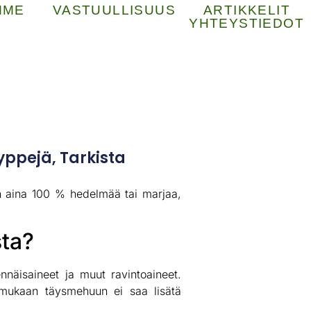
MME
VASTUULLISUUS
ARTIKKELIT
YHTEYSTIEDOT
yppejä, Tarkista
n aina 100 % hedelmää tai marjaa,
sta?
nnäisaineet ja muut ravintoaineet.
n mukaan täysmehuun ei saa lisätä