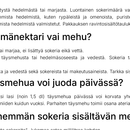
etystä hedelmästä tai marjasta. Luontainen sokerimäärä va
mmista hedelmistä, kuten rypäleistä ja omenoista, purist
a hedelmistä valmistetut. Pakkauksen ravintosisältötauluk
mänektari vai mehu?
 marjaa, ei lisättyä sokeria eikä vettä.
 täysmehusta tai hedelmäsoseesta ja vedestä. Sokeria ta
 ja vedestä sekä sokereista tai makeutusaineista. Tarkka si
ysmehua voi juoda päivässä?
si lasi (noin 1,5 dl) täysmehua päivässä voi korvata y
niiden kuidun vuoksi. Parhaiten täysmehu toimii osana ateriaa
ähemmän sokeria sisältävän 