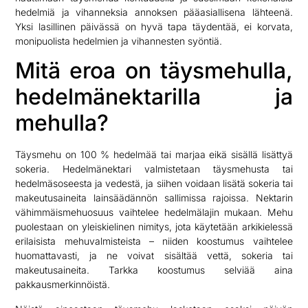
hedelmiä ja vihanneksia annoksen pääasiallisena lähteenä.
Yksi lasillinen päivässä on hyvä tapa täydentää, ei korvata,
monipuolista hedelmien ja vihannesten syöntiä.
Mitä eroa on täysmehulla,
hedelmänektarilla ja
mehulla?
Täysmehu on 100 % hedelmää tai marjaa eikä sisällä lisättyä
sokeria. Hedelmänektari valmistetaan täysmehusta tai
hedelmäsoseesta ja vedestä, ja siihen voidaan lisätä sokeria tai
makeutusaineita lainsäädännön sallimissa rajoissa. Nektarin
vähimmäismehuosuus vaihtelee hedelmälajin mukaan. Mehu
puolestaan on yleiskielinen nimitys, jota käytetään arkikielessä
erilaisista mehuvalmisteista – niiden koostumus vaihtelee
huomattavasti, ja ne voivat sisältää vettä, sokeria tai
makeutusaineita. Tarkka koostumus selviää aina
pakkausmerkinnöistä.