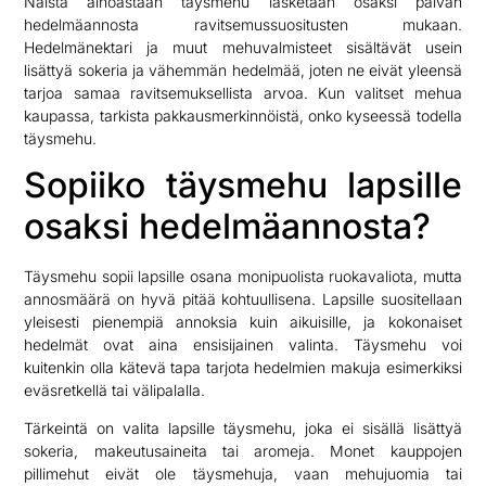
Näistä ainoastaan täysmehu lasketaan osaksi päivän
hedelmäannosta ravitsemussuositusten mukaan.
Hedelmänektari ja muut mehuvalmisteet sisältävät usein
lisättyä sokeria ja vähemmän hedelmää, joten ne eivät yleensä
tarjoa samaa ravitsemuksellista arvoa. Kun valitset mehua
kaupassa, tarkista pakkausmerkinnöistä, onko kyseessä todella
täysmehu.
Sopiiko täysmehu lapsille
osaksi hedelmäannosta?
Täysmehu sopii lapsille osana monipuolista ruokavaliota, mutta
annosmäärä on hyvä pitää kohtuullisena. Lapsille suositellaan
yleisesti pienempiä annoksia kuin aikuisille, ja kokonaiset
hedelmät ovat aina ensisijainen valinta. Täysmehu voi
kuitenkin olla kätevä tapa tarjota hedelmien makuja esimerkiksi
eväsretkellä tai välipalalla.
Tärkeintä on valita lapsille täysmehu, joka ei sisällä lisättyä
sokeria, makeutusaineita tai aromeja. Monet kauppojen
pillimehut eivät ole täysmehuja, vaan mehujuomia tai