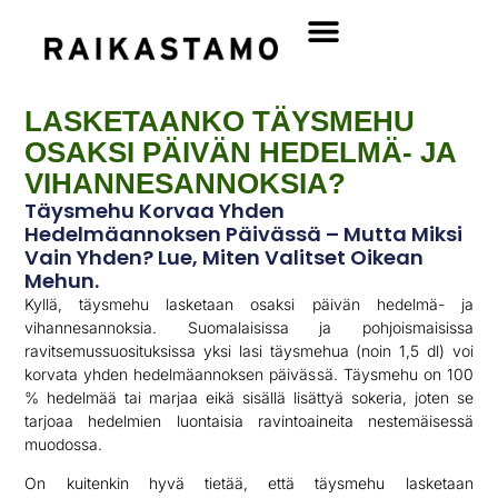
LASKETAANKO TÄYSMEHU
OSAKSI PÄIVÄN HEDELMÄ- JA
VIHANNESANNOKSIA?
Täysmehu Korvaa Yhden
Hedelmäannoksen Päivässä – Mutta Miksi
Vain Yhden? Lue, Miten Valitset Oikean
Mehun.
Kyllä, täysmehu lasketaan osaksi päivän hedelmä- ja
vihannesannoksia. Suomalaisissa ja pohjoismaisissa
ravitsemussuosituksissa yksi lasi täysmehua (noin 1,5 dl) voi
korvata yhden hedelmäannoksen päivässä. Täysmehu on 100
% hedelmää tai marjaa eikä sisällä lisättyä sokeria, joten se
tarjoaa hedelmien luontaisia ravintoaineita nestemäisessä
muodossa.
On kuitenkin hyvä tietää, että täysmehu lasketaan