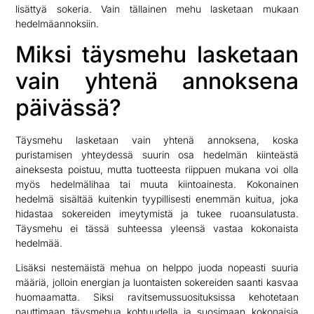
lisättyä sokeria. Vain tällainen mehu lasketaan mukaan
hedelmäannoksiin.
Miksi täysmehu lasketaan
vain yhtenä annoksena
päivässä?
Täysmehu lasketaan vain yhtenä annoksena, koska
puristamisen yhteydessä suurin osa hedelmän kiinteästä
aineksesta poistuu, mutta tuotteesta riippuen mukana voi olla
myös hedelmälihaa tai muuta kiintoainesta. Kokonainen
hedelmä sisältää kuitenkin tyypillisesti enemmän kuitua, joka
hidastaa sokereiden imeytymistä ja tukee ruoansulatusta.
Täysmehu ei tässä suhteessa yleensä vastaa kokonaista
hedelmää.
Lisäksi nestemäistä mehua on helppo juoda nopeasti suuria
määriä, jolloin energian ja luontaisten sokereiden saanti kasvaa
huomaamatta. Siksi ravitsemussuosituksissa kehotetaan
nauttimaan täysmehua kohtuudella ja suosimaan kokonaisia