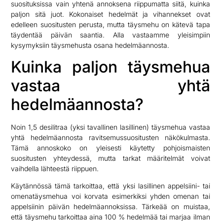
suosituksissa vain yhtenä annoksena riippumatta siitä, kuinka
paljon sitä juot. Kokonaiset hedelmät ja vihannekset ovat
edelleen suositusten perusta, mutta täysmehu on kätevä tapa
täydentää päivän saantia. Alla vastaamme yleisimpiin
kysymyksiin täysmehusta osana hedelmäannosta.
Kuinka paljon täysmehua
vastaa yhtä
hedelmäannosta?
Noin 1,5 desilitraa (yksi tavallinen lasillinen) täysmehua vastaa
yhtä hedelmäannosta ravitsemussuositusten näkökulmasta.
Tämä annoskoko on yleisesti käytetty pohjoismaisten
suositusten yhteydessä, mutta tarkat määritelmät voivat
vaihdella lähteestä riippuen.
Käytännössä tämä tarkoittaa, että yksi lasillinen appelsiini- tai
omenatäysmehua voi korvata esimerkiksi yhden omenan tai
appelsiinin päivän hedelmäannoksissa. Tärkeää on muistaa,
että täysmehu tarkoittaa aina 100 % hedelmää tai marjaa ilman