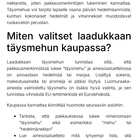
nektareita, joten pakkausmerkintöjen lukeminen kannattaa.
Täysmehua voi tarjota lapselle osana päivän hedelmäannosta,
kunhan kokonaiset hedelmät ja vihannekset muodostavat
ruokavalion perustan.
Miten valitset laadukkaan
täysmehun kaupassa?
Laadukkaan täysmehun tunnistaa siitä, että
pakkausmerkinnöissä lukee ”täysmehu” ja ainesosaluettelossa
on ainoastaan hedelmää tai marjaa. Lisättyä sokeria,
makeutusaineita tai aromeja ei pitäisi löytyä. Luomuraaka-
aineista valmistettu täysmehu on lisäksi hyvä valinta, ja sen
tunnistaa vihreästä EU-lehtimerkistä eli Eurolehdestä.
Kaupassa kannattaa kiinnittää huomiota seuraaviin asioihin:
Tarkista, että pakkauksessa lukee nimenomaan
”täysmehu” eikä esimerkiksi ”mehu” tai
”hedelmänektari”
Lue ainesosaluettelo: mitä lyhyempi lista, sitä