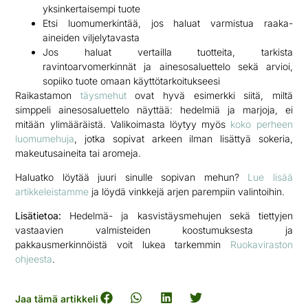
yksinkertaisempi tuote
Etsi luomumerkintää, jos haluat varmistua raaka-
aineiden viljelytavasta
Jos haluat vertailla tuotteita, tarkista
ravintoarvomerkinnät ja ainesosaluettelo sekä arvioi,
sopiiko tuote omaan käyttötarkoitukseesi
Raikastamon
täysmehut
ovat hyvä esimerkki siitä, miltä
simppeli ainesosaluettelo näyttää: hedelmiä ja marjoja, ei
mitään ylimääräistä. Valikoimasta löytyy myös
koko perheen
luomumehuja
, jotka sopivat arkeen ilman lisättyä sokeria,
makeutusaineita tai aromeja.
Haluatko löytää juuri sinulle sopivan mehun?
Lue lisää
artikkeleistamme
ja löydä vinkkejä arjen parempiin valintoihin.
Lisätietoa:
Hedelmä- ja kasvistäysmehujen sekä tiettyjen
vastaavien valmisteiden koostumuksesta ja
pakkausmerkinnöistä voit lukea tarkemmin
Ruokaviraston
ohjeesta
.
Jaa tämä artikkeli