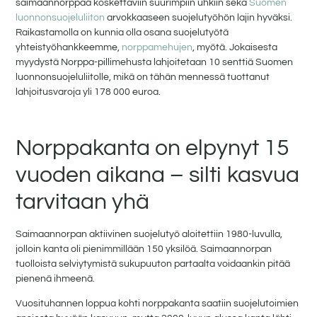
saimaannorppaa koskettaviin suurimpiin uhkiin sekä
Suomen
luonnonsuojeluliiton
arvokkaaseen suojelutyöhön lajin hyväksi.
Raikastamolla on kunnia olla osana suojelutyötä
yhteistyöhankkeemme,
norppamehujen
, myötä. Jokaisesta
myydystä Norppa-pillimehusta lahjoitetaan 10 senttiä Suomen
luonnonsuojeluliitolle, mikä on tähän mennessä tuottanut
lahjoitusvaroja yli 178 000 euroa.
Norppakanta on elpynyt 15
vuoden aikana – silti kasvua
tarvitaan yhä
Saimaannorpan aktiivinen suojelutyö aloitettiin 1980-luvulla,
jolloin kanta oli pienimmillään 150 yksilöä. Saimaannorpan
tuolloista selviytymistä sukupuuton partaalta voidaankin pitää
pienenä ihmeenä.
Vuosituhannen loppua kohti norppakanta saatiin suojelutoimien