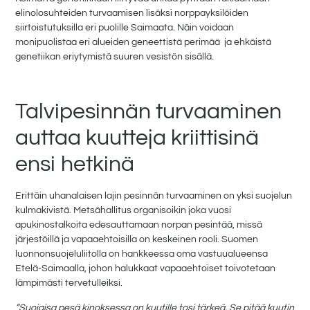
elinolosuhteiden turvaamisen lisäksi norppayksilöiden
siirtoistutuksilla eri puolille Saimaata. Näin voidaan
monipuolistaa eri alueiden geneettistä perimää ja ehkäistä
genetiikan eriytymistä suuren vesistön sisällä.
Talvipesinnän turvaaminen
auttaa kuutteja kriittisinä
ensi hetkinä
Erittäin uhanalaisen lajin pesinnän turvaaminen on yksi suojelun
kulmakivistä. Metsähallitus organisoikin joka vuosi
apukinostalkoita edesauttamaan norpan pesintää, missä
järjestöillä ja vapaaehtoisilla on keskeinen rooli. Suomen
luonnonsuojeluliitolla on hankkeessa oma vastuualueensa
Etelä-Saimaalla, johon halukkaat vapaaehtoiset toivotetaan
lämpimästi tervetulleiksi.
”Suojaisa pesä kinoksessa on kuutille tosi tärkeä. Se pitää kuutin