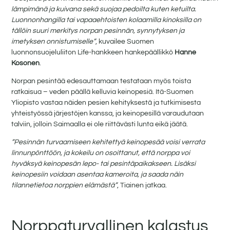
lämpimänä ja kuivana sekä suojaa pedoilta kuten ketuilta.
Luonnonhangilla tai vapaaehtoisten kolaamilla kinoksilla on
tällöin suuri merkitys norpan pesinnän, synnytyksen ja
imetyksen onnistumiselle”
, kuvailee Suomen
luonnonsuojeluliiton Life-hankkeen hankepäällikkö
Hanne
Kosonen
.
Norpan pesintää edesauttamaan testataan myös toista
ratkaisua – veden päällä kelluvia keinopesiä. Itä-Suomen
Yliopisto vastaa näiden pesien kehityksestä ja tutkimisesta
yhteistyössä järjestöjen kanssa, ja keinopesillä varaudutaan
talviin, jolloin Saimaalla ei ole riittävästi lunta eikä jäätä.
”Pesinnän turvaamiseen kehitettyä keinopesää voisi verrata
linnunpönttöön, ja kokeilu on osoittanut, että norppa voi
hyväksyä keinopesän lepo- tai pesintäpaikakseen. Lisäksi
keinopesiin voidaan asentaa kameroita, ja saada näin
tilannetietoa norppien elämästä”
, Tiainen jatkaa.
Norppaturvallinen kalastus