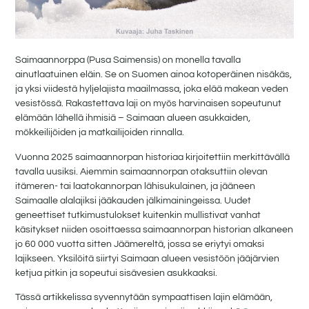
Saimaannorppa (Pusa Saimensis) on monella tavalla
ainutlaatuinen eläin. Se on Suomen ainoa kotoperäinen nisäkäs,
ja yksi viidestä hyljelajista maailmassa, joka elää makean veden
vesistössä. Rakastettava laji on myös harvinaisen sopeutunut
elämään lähellä ihmisiä – Saimaan alueen asukkaiden,
mökkeilijöiden ja matkailijoiden rinnalla.
Vuonna 2025 saimaannorpan historiaa kirjoitettiin merkittävällä
tavalla uusiksi. Aiemmin saimaannorpan otaksuttiin olevan
itämeren- tai laatokannorpan lähisukulainen, ja jääneen
Saimaalle alalajiksi jääkauden jälkimainingeissa. Uudet
geneettiset tutkimustulokset kuitenkin mullistivat vanhat
käsitykset niiden osoittaessa saimaannorpan historian alkaneen
jo 60 000 vuotta sitten Jäämereltä, jossa se eriytyi omaksi
lajikseen. Yksilöitä siirtyi Saimaan alueen vesistöön jääjärvien
ketjua pitkin ja sopeutui sisävesien asukkaaksi.
Tässä artikkelissa syvennytään sympaattisen lajin elämään,