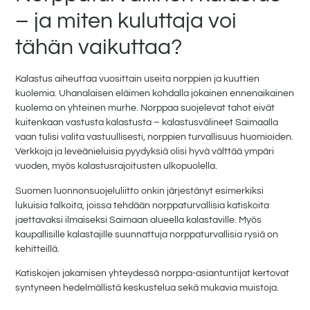
– ja miten kuluttaja voi
tähän vaikuttaa?
Kalastus aiheuttaa vuosittain useita norppien ja kuuttien
kuolemia. Uhanalaisen eläimen kohdalla jokainen ennenaikainen
kuolema on yhteinen murhe. Norppaa suojelevat tahot eivät
kuitenkaan vastusta kalastusta – kalastusvälineet Saimaalla
vaan tulisi valita vastuullisesti, norppien turvallisuus huomioiden.
Verkkoja ja leveänieluisia pyydyksiä olisi hyvä välttää ympäri
vuoden, myös kalastusrajoitusten ulkopuolella.
Suomen luonnonsuojeluliitto onkin järjestänyt esimerkiksi
lukuisia talkoita, joissa tehdään norppaturvallisia katiskoita
jaettavaksi ilmaiseksi Saimaan alueella kalastaville. Myös
kaupallisille kalastajille suunnattuja norppaturvallisia rysiä on
kehitteillä.
Katiskojen jakamisen yhteydessä norppa-asiantuntijat kertovat
syntyneen hedelmällistä keskustelua sekä mukavia muistoja.