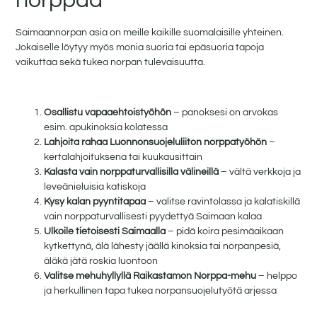
norppaa
Saimaannorpan asia on meille kaikille suomalaisille yhteinen.
Jokaiselle löytyy myös monia suoria tai epäsuoria tapoja
vaikuttaa sekä tukea norpan tulevaisuutta.
Osallistu vapaaehtoistyöhön
– panoksesi on arvokas
esim. apukinoksia kolatessa
Lahjoita rahaa Luonnonsuojeluliiton norppatyöhön
–
kertalahjoituksena tai kuukausittain
Kalasta vain norppaturvallisilla välineillä
– vältä verkkoja ja
leveänieluisia katiskoja
Kysy kalan pyyntitapaa
– valitse ravintolassa ja kalatiskillä
vain norppaturvallisesti pyydettyä Saimaan kalaa
Ulkoile tietoisesti Saimaalla
– pidä koira pesimäaikaan
kytkettynä, älä lähesty jäällä kinoksia tai norpanpesiä,
äläkä jätä roskia luontoon
Valitse mehuhyllyllä Raikastamon Norppa-mehu
– helppo
ja herkullinen tapa tukea norpansuojelutyötä arjessa