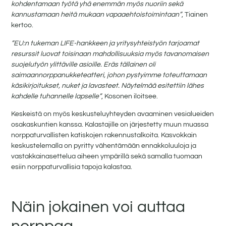
kohdentamaan työtä yhä enemmän myös nuoriin sekä
kannustamaan heitä mukaan vapaaehtoistoimintaan”
, Tiainen
kertoo.
”EU:n tukeman LIFE-hankkeen ja yritysyhteistyön tarjoamat
resurssit luovat toisinaan mahdollisuuksia myös tavanomaisen
suojelutyön ylittäville asioille. Eräs tällainen oli
saimaannorppanukketeatteri, johon pystyimme toteuttamaan
käsikirjoitukset, nuket ja lavasteet. Näytelmää esitettiin lähes
kahdelle tuhannelle lapselle”
, Kosonen iloitsee.
Keskeistä on myös keskusteluyhteyden avaaminen vesialueiden
osakaskuntien kanssa. Kalastajille on järjestetty muun muassa
norppaturvallisten katiskojen rakennustalkoita. Kasvokkain
keskustelemalla on pyritty vähentämään ennakkoluuloja ja
vastakkainasettelua aiheen ympärillä sekä samalla tuomaan
esiin norppaturvallisia tapoja kalastaa.
Näin jokainen voi auttaa