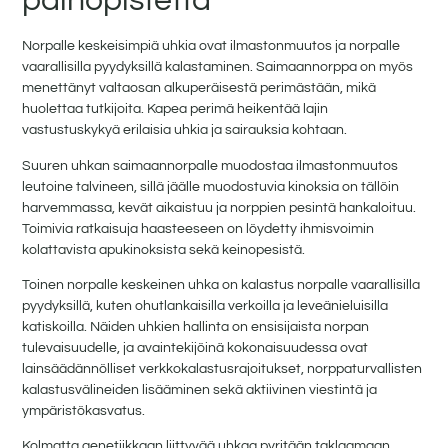
painopistettä
Norpalle keskeisimpiä uhkia ovat ilmastonmuutos ja norpalle
vaarallisilla pyydyksillä kalastaminen. Saimaannorppa on myös
menettänyt valtaosan alkuperäisestä perimästään, mikä
huolettaa tutkijoita. Kapea perimä heikentää lajin
vastustuskykyä erilaisia uhkia ja sairauksia kohtaan.
Suuren uhkan saimaannorpalle muodostaa ilmastonmuutos
leutoine talvineen, sillä jäälle muodostuvia kinoksia on tällöin
harvemmassa, kevät aikaistuu ja norppien pesintä hankaloituu.
Toimivia ratkaisuja haasteeseen on löydetty ihmisvoimin
kolattavista apukinoksista sekä keinopesistä.
Toinen norpalle keskeinen uhka on kalastus norpalle vaarallisilla
pyydyksillä, kuten ohutlankaisilla verkoilla ja leveänieluisilla
katiskoilla. Näiden uhkien hallinta on ensisijaista norpan
tulevaisuudelle, ja avaintekijöinä kokonaisuudessa ovat
lainsäädännölliset verkkokalastusrajoitukset, norppaturvallisten
kalastusvälineiden lisääminen sekä aktiivinen viestintä ja
ympäristökasvatus.
Kolmatta genetiikkaan liittyvää uhkaa pyritään taklaamaan