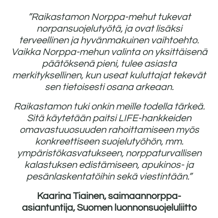
”Raikastamon Norppa-mehut tukevat
norpansuojelutyötä, ja ovat lisäksi
terveellinen ja hyvänmakuinen vaihtoehto.
Vaikka Norppa-mehun valinta on yksittäisenä
päätöksenä pieni, tulee asiasta
merkityksellinen, kun useat kuluttajat tekevät
sen tietoisesti osana arkeaan.
Raikastamon tuki onkin meille todella tärkeä.
Sitä käytetään paitsi LIFE-hankkeiden
omavastuuosuuden rahoittamiseen myös
konkreettiseen suojelutyöhön, mm.
ympäristökasvatukseen, norppaturvallisen
kalastuksen edistämiseen, apukinos- ja
pesänlaskentatöihin sekä viestintään.”
Kaarina Tiainen, saimaannorppa-
asiantuntija, Suomen luonnonsuojeluliitto