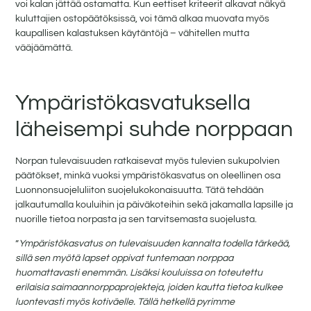
voi kalan jättää ostamatta. Kun eettiset kriteerit alkavat näkyä
kuluttajien ostopäätöksissä, voi tämä alkaa muovata myös
kaupallisen kalastuksen käytäntöjä – vähitellen mutta
vääjäämättä.
Ympäristökasvatuksella
läheisempi suhde norppaan
Norpan tulevaisuuden ratkaisevat myös tulevien sukupolvien
päätökset, minkä vuoksi ympäristökasvatus on oleellinen osa
Luonnonsuojeluliiton suojelukokonaisuutta. Tätä tehdään
jalkautumalla kouluihin ja päiväkoteihin sekä jakamalla lapsille ja
nuorille tietoa norpasta ja sen tarvitsemasta suojelusta.
”
Ympäristökasvatus on tulevaisuuden kannalta todella tärkeää,
sillä sen myötä lapset oppivat tuntemaan norppaa
huomattavasti enemmän. Lisäksi kouluissa on toteutettu
erilaisia saimaannorppaprojekteja, joiden kautta tietoa kulkee
luontevasti myös kotiväelle. Tällä hetkellä pyrimme