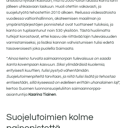
ansiosta hyvään kasvuun, mutta 2000-luvun alussa kanta lähti
jälleen uhkaavaan laskuun. Huoli otettiin vakavasti, ja
suojelutyötä tehostettiin 2010 alkaen. Reilussa viidessätoista
vuodessa valtionhallinnon, akateemisen maailman ja
ympäristöjärjestöjen ponnistelut ovat tuottaneet tuloksia, ja
kanta on tuplaantunut noin 530 yksilöön. Tästä huolimatta
tutkijat korostavat, ettei kasvu ole riittävää lajin tulevaisuuden
varmistamiseksi, ja lisäksi kannan vahvistumisen tulisi edetä
tasaveroisesti joka puolella Saimaata.
”
Ainoa keino turvata saimaannorpan tulevaisuus on saada
kanta kovempaan kasvuun. Siksi ylimääräisiä kuolemia,
erityisesti kuuttien, tulisi pystyä vähentämään.
Suojelutoimenpiteitä tarvitaan, ja niitä tulisi lisätä ja tehostaa
entisestään, sillä kyseessä on edelleen erittäin uhanalainen laji
”,
kertoo Suomen luonnonsuojeluliiton saimaannorppa-
asiantuntija
Kaarina Tiainen
.
Suojelutoimien kolme