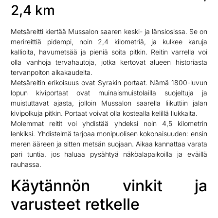
2,4 km
Metsäreitti kiertää Mussalon saaren keski- ja länsiosissa. Se on
merireittiä pidempi, noin 2,4 kilometriä, ja kulkee karuja
kallioita, havumetsää ja pieniä soita pitkin. Reitin varrella voi
olla vanhoja tervahautoja, jotka kertovat alueen historiasta
tervanpolton aikakaudelta.
Metsäreitin erikoisuus ovat Syrakin portaat. Nämä 1800-luvun
lopun kiviportaat ovat muinaismuistolailla suojeltuja ja
muistuttavat ajasta, jolloin Mussalon saarella liikuttiin jalan
kivipolkuja pitkin. Portaat voivat olla kostealla kelillä liukkaita.
Molemmat reitit voi yhdistää yhdeksi noin 4,5 kilometrin
lenkiksi. Yhdistelmä tarjoaa monipuolisen kokonaisuuden: ensin
meren ääreen ja sitten metsän suojaan. Aikaa kannattaa varata
pari tuntia, jos haluaa pysähtyä näköalapaikoilla ja eväillä
rauhassa.
Käytännön vinkit ja
varusteet retkelle