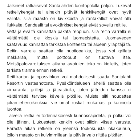
Jalkineet ratkaisevat Santalahden luontopolulla paljon. Tukevat
retkeilykengät tai ainakin pitävät lenkkikengät ovat hyvä
valinta, sillä maasto on kivikkoista ja rantakalliot voivat olla
liukkaita. Sandaalit tai avokärkiset kengät eivät sovellu reitille.
Vettä ja eväitä kannattaa pakata reppuun, sillä reitin varrella ei
välttämättä ole kioskia tai juomapistettä. Juomaveden
saatavuus kannattaa tarkistaa kohteesta tai alueen ylläpitäjältä.
Reitin varrella saattaa olla nuotiopaikka, jossa voi grillata
makkaraa, mutta polttopuut on tuotava itse.
Metsäpalovaroituksen aikana avotulen teko on kielletty, joten
tarkista tilanne ennen retkeä.
Reittikartan ja opasvihkon voi mahdollisesti saada Santalahti
Resortin vastaanotosta. Pysäköintialueen lähellä saattaa olla
uimaranta, grillejä ja jäteastioita, joten jätteiden kanssa ei
välttämättä tarvitse kävellä pitkälle. Muista silti noudattaa
jokamiehenoikeuksia: vie omat roskat mukanasi ja kunnioita
luontoa.
Talvella reittiä ei todennäköisesti kunnossapidetä, ja polku voi
olla jäinen. Liukuesteet kenkiin ovat silloin viisas varuste.
Parasta aikaa retkelle on yleensä toukokuusta lokakuuhun,
jolloin maasto on kuivimmillaan ja päivänvalo riittää pitkään.