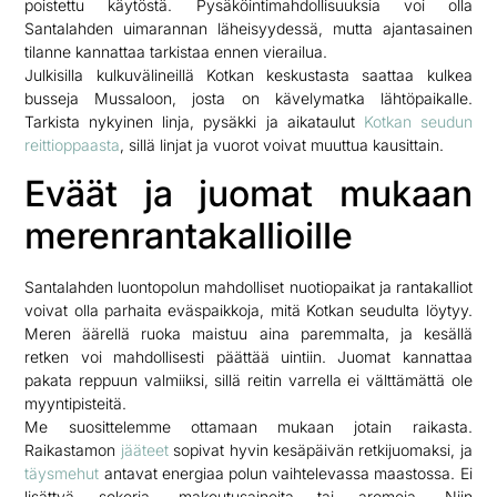
poistettu käytöstä. Pysäköintimahdollisuuksia voi olla
Santalahden uimarannan läheisyydessä, mutta ajantasainen
tilanne kannattaa tarkistaa ennen vierailua.
Julkisilla kulkuvälineillä Kotkan keskustasta saattaa kulkea
busseja Mussaloon, josta on kävelymatka lähtöpaikalle.
Tarkista nykyinen linja, pysäkki ja aikataulut
Kotkan seudun
reittioppaasta
, sillä linjat ja vuorot voivat muuttua kausittain.
Eväät ja juomat mukaan
merenrantakallioille
Santalahden luontopolun mahdolliset nuotiopaikat ja rantakalliot
voivat olla parhaita eväspaikkoja, mitä Kotkan seudulta löytyy.
Meren äärellä ruoka maistuu aina paremmalta, ja kesällä
retken voi mahdollisesti päättää uintiin. Juomat kannattaa
pakata reppuun valmiiksi, sillä reitin varrella ei välttämättä ole
myyntipisteitä.
Me suosittelemme ottamaan mukaan jotain raikasta.
Raikastamon
jääteet
sopivat hyvin kesäpäivän retkijuomaksi, ja
täysmehut
antavat energiaa polun vaihtelevassa maastossa. Ei
lisättyä sokeria, makeutusaineita tai aromeja. Niin