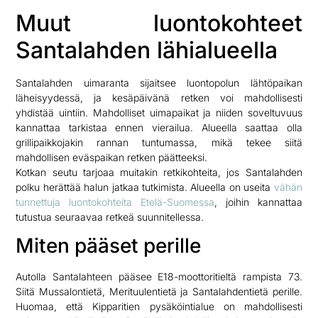
Muut luontokohteet
Santalahden lähialueella
Santalahden uimaranta sijaitsee luontopolun lähtöpaikan
läheisyydessä, ja kesäpäivänä retken voi mahdollisesti
yhdistää uintiin. Mahdolliset uimapaikat ja niiden soveltuvuus
kannattaa tarkistaa ennen vierailua. Alueella saattaa olla
grillipaikkojakin rannan tuntumassa, mikä tekee siitä
mahdollisen eväspaikan retken päätteeksi.
Kotkan seutu tarjoaa muitakin retkikohteita, jos Santalahden
polku herättää halun jatkaa tutkimista. Alueella on useita
vähän
tunnettuja luontokohteita Etelä-Suomessa
, joihin kannattaa
tutustua seuraavaa retkeä suunnitellessa.
Miten pääset perille
Autolla Santalahteen pääsee E18-moottoritieltä rampista 73.
Siitä Mussalontietä, Merituulentietä ja Santalahdentietä perille.
Huomaa, että Kipparitien pysäköintialue on mahdollisesti