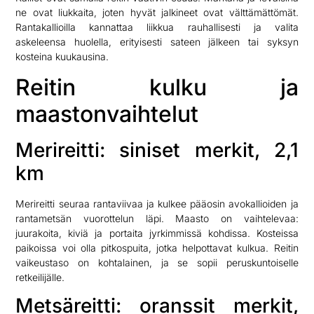
ne ovat liukkaita, joten hyvät jalkineet ovat välttämättömät.
Rantakallioilla kannattaa liikkua rauhallisesti ja valita
askeleensa huolella, erityisesti sateen jälkeen tai syksyn
kosteina kuukausina.
Reitin kulku ja
maastonvaihtelut
Merireitti: siniset merkit, 2,1
km
Merireitti seuraa rantaviivaa ja kulkee pääosin avokallioiden ja
rantametsän vuorottelun läpi. Maasto on vaihtelevaa:
juurakoita, kiviä ja portaita jyrkimmissä kohdissa. Kosteissa
paikoissa voi olla pitkospuita, jotka helpottavat kulkua. Reitin
vaikeustaso on kohtalainen, ja se sopii peruskuntoiselle
retkeilijälle.
Metsäreitti: oranssit merkit,