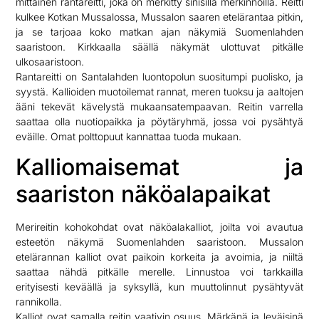
mittainen rantareitti, joka on merkitty sinisillä merkinnöillä. Reitti
kulkee Kotkan Mussalossa, Mussalon saaren etelärantaa pitkin,
ja se tarjoaa koko matkan ajan näkymiä Suomenlahden
saaristoon. Kirkkaalla säällä näkymät ulottuvat pitkälle
ulkosaaristoon.
Rantareitti on Santalahden luontopolun suositumpi puolisko, ja
syystä. Kallioiden muotoilemat rannat, meren tuoksu ja aaltojen
ääni tekevät kävelystä mukaansatempaavan. Reitin varrella
saattaa olla nuotiopaikka ja pöytäryhmä, jossa voi pysähtyä
eväille. Omat polttopuut kannattaa tuoda mukaan.
Kalliomaisemat ja
saariston näköalapaikat
Merireitin kohokohdat ovat näköalakalliot, joilta voi avautua
esteetön näkymä Suomenlahden saaristoon. Mussalon
etelärannan kalliot ovat paikoin korkeita ja avoimia, ja niiltä
saattaa nähdä pitkälle merelle. Linnustoa voi tarkkailla
erityisesti keväällä ja syksyllä, kun muuttolinnut pysähtyvät
rannikolla.
Kalliot ovat samalla reitin vaativin osuus. Märkänä ja leväisinä