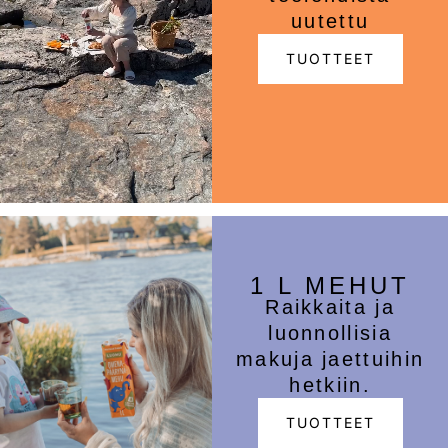
uutettu
TUOTTEET
1 L MEHUT
Raikkaita ja
luonnollisia
makuja jaettuihin
hetkiin.
TUOTTEET