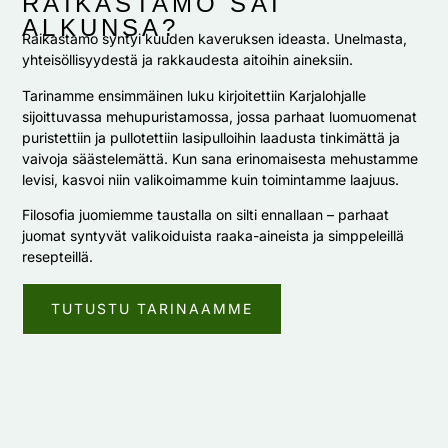
RAIKASTAMO SAI
ALKUNSA? ​
Raikastamo syntyi kuuden kaveruksen ideasta. Unelmasta,
yhteisöllisyydestä ja rakkaudesta aitoihin aineksiin.
Tarinamme ensimmäinen luku kirjoitettiin Karjalohjalle
sijoittuvassa mehupuristamossa, jossa parhaat luomuomenat
puristettiin ja pullotettiin lasipulloihin laadusta tinkimättä ja
vaivoja säästelemättä. Kun sana erinomaisesta mehustamme
levisi, kasvoi niin valikoimamme kuin toimintamme laajuus.
Filosofia juomiemme taustalla on silti ennallaan – parhaat
juomat syntyvät valikoiduista raaka-aineista ja simppeleillä
resepteillä.
TUTUSTU TARINAAMME