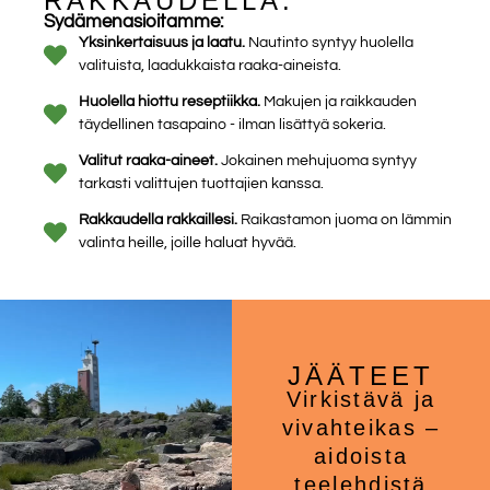
RAKKAUDELLA.
Sydämenasioitamme:
Yksinkertaisuus ja laatu.
Nautinto syntyy huolella
valituista, laadukkaista raaka-aineista.
Huolella hiottu reseptiikka.
Makujen ja raikkauden
täydellinen tasapaino - ilman lisättyä sokeria.
Valitut raaka-aineet.
Jokainen mehujuoma syntyy
tarkasti valittujen tuottajien kanssa.
Rakkaudella rakkaillesi.
Raikastamon juoma on lämmin
valinta heille, joille haluat hyvää.
JÄÄTEET
Virkistävä ja
vivahteikas –
aidoista
teelehdistä