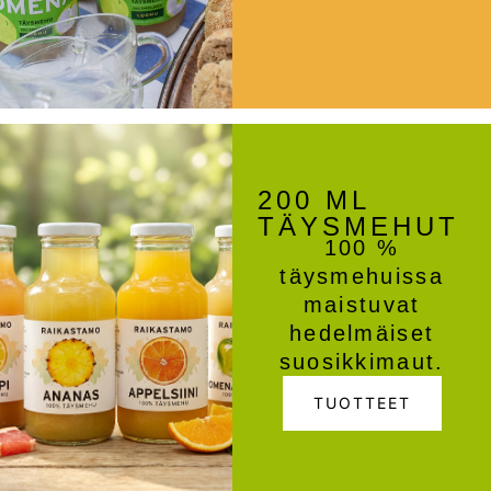
200 ML
TÄYSMEHUT
100 %
täysmehuissa
maistuvat
hedelmäiset
suosikkimaut.
TUOTTEET