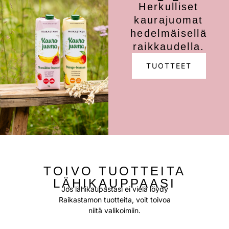
Herkulliset
kaurajuomat
hedelmäisellä
raikkaudella.
TUOTTEET
TOIVO TUOTTEITA
LÄHIKAUPPAASI
Jos lähikaupastasi ei vielä löydy
Raikastamon tuotteita, voit toivoa
niitä valikoimiin.