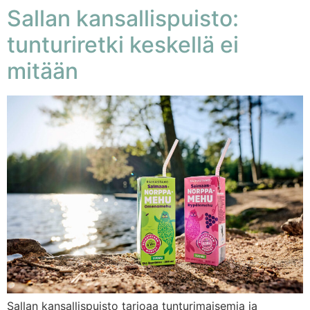
Sallan kansallispuisto:
tunturiretki keskellä ei
mitään
Sallan kansallispuisto tarjoaa tunturimaisemia ja